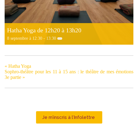
Hatha Yoga de 12h20 à 13h20
8 septembre à 12:30
-
13:30
«
Hatha Yoga
Sophro-théâtre pour les 11 à 15 ans : le théâtre de mes émotions
3e partie
»
Je m’inscris à l’Infolettre