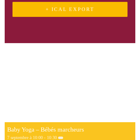
+ ICAL EXPORT
Related Events
Baby Yoga – Bébés marcheurs
7 septembre à 10:00
-
10:30