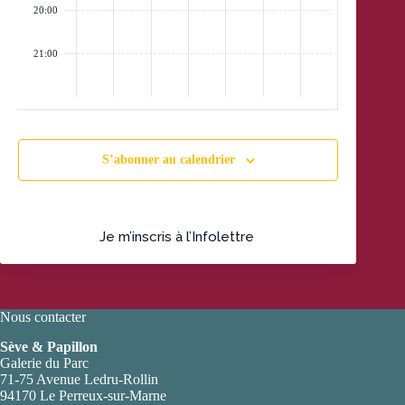
20:00
21:00
:00
S’abonner au calendrier
Je m’inscris à l’Infolettre
Nous contacter
Sève & Papillon
Galerie du Parc
71-75 Avenue Ledru-Rollin
94170 Le Perreux-sur-Marne