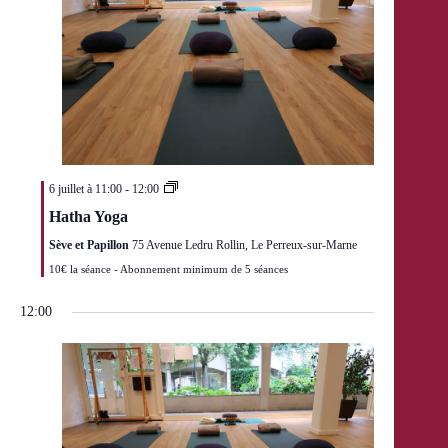
c
c
v
u
l
é
a
o
a
e
d
d
n
n
s
a
e
s
t
É
t
n
u
e
v
e
t
l
è
e
t
n
a
e
t
m
i
e
6 juillet à 11:00
-
12:00
o
n
n
t
Hatha Yoga
s
Sève et Papillon
75 Avenue Ledru Rollin, Le Perreux-sur-Marne
10€ la séance - Abonnement minimum de 5 séances
12:00