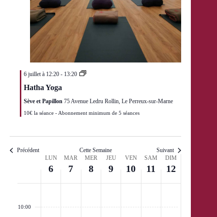
6 juillet à 12:20
-
13:20
Hatha Yoga
Sève et Papillon
75 Avenue Ledru Rollin, Le Perreux-sur-Marne
10€ la séance - Abonnement minimum de 5 séances
Précédent
Cette Semaine
Suivant
S
LUN
MAR
MER
JEU
VEN
SAM
DIM
e
6
7
8
9
10
11
12
m
a
i
09:00
n
10:00
e