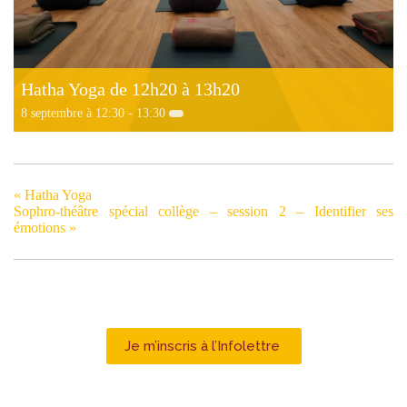
Hatha Yoga de 12h20 à 13h20
8 septembre à 12:30
-
13:30
«
Hatha Yoga
Sophro-théâtre spécial collège – session 2 – Identifier ses
émotions
»
Je m’inscris à l’Infolettre