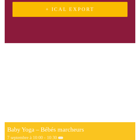
+ ICAL EXPORT
Related Events
Baby Yoga – Bébés marcheurs
7 septembre à 10:00
-
10:30